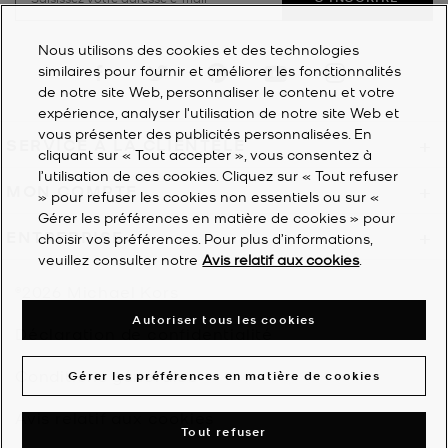
Nous utilisons des cookies et des technologies
Visit us on Facebook
Visit us on Twitter
Visit us on Pinterest
Visit us on YouTube
Visit us on Instagra
similaires pour fournir et améliorer les fonctionnalités
de notre site Web, personnaliser le contenu et votre
expérience, analyser l'utilisation de notre site Web et
vous présenter des publicités personnalisées. En
SERVICE À LA CLIENTÈLE
+
cliquant sur « Tout accepter », vous consentez à
l’utilisation de ces cookies. Cliquez sur « Tout refuser
MON COMPTE
+
» pour refuser les cookies non essentiels ou sur «
Gérer les préférences en matière de cookies » pour
ENTREPRISE
+
choisir vos préférences. Pour plus d’informations,
veuillez consulter notre
Avis relatif aux cookies
.
©2026
Michael Kors
Autoriser tous les cookies
Déclaration de confidentialité
Conditions générales
Gérer les préférences en matière de cookies
Avis relatif aux cookies
Tout refuser